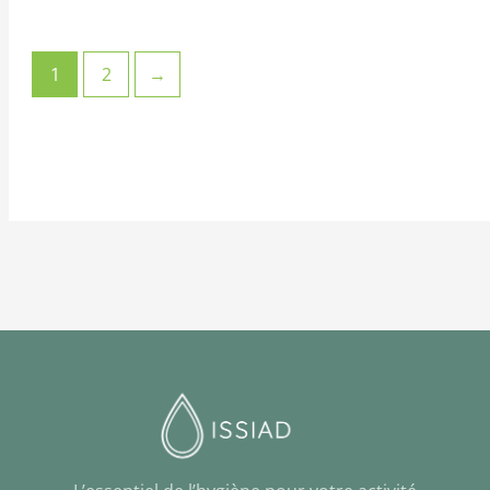
1
2
→