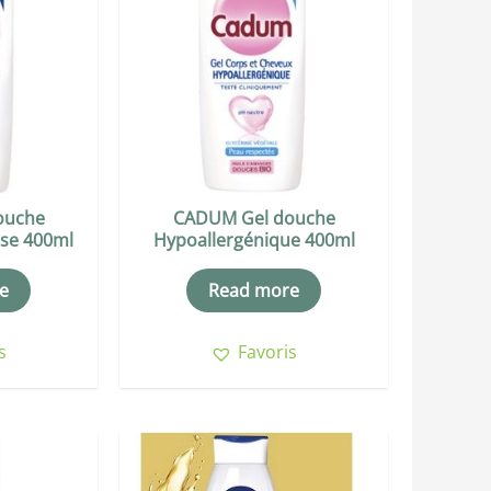
ouche
CADUM Gel douche
nse 400ml
Hypoallergénique 400ml
e
Read more
s
Favoris