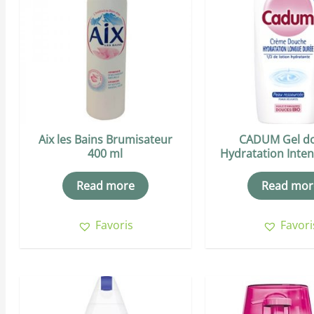
Aix les Bains Brumisateur
CADUM Gel d
400 ml
Hydratation Inte
Read more
Read mor
Favoris
Favori