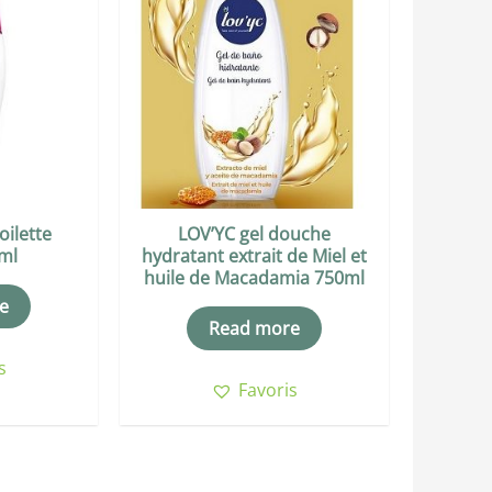
oilette
LOV’YC gel douche
ml
hydratant extrait de Miel et
huile de Macadamia 750ml
e
Read more
s
Favoris